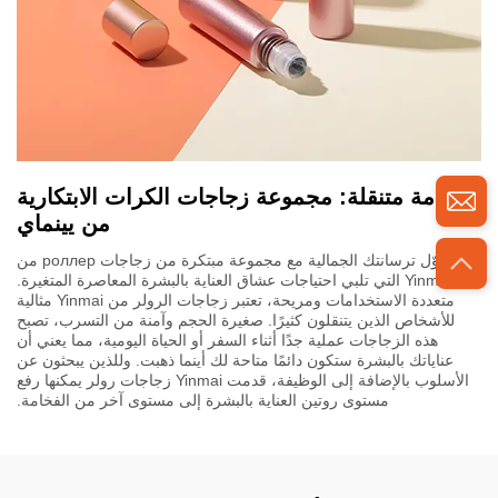
فخامة متنقلة: مجموعة زجاجات الكرات الابتكارية
من يينماي
حوّل ترسانتك الجمالية مع مجموعة مبتكرة من زجاجات роллер من
Yinmai التي تلبي احتياجات عشاق العناية بالبشرة المعاصرة المتغيرة.
متعددة الاستخدامات ومريحة، تعتبر زجاجات الرولر من Yinmai مثالية
للأشخاص الذين يتنقلون كثيرًا. صغيرة الحجم وآمنة من التسرب، تصبح
هذه الزجاجات عملية جدًا أثناء السفر أو الحياة اليومية، مما يعني أن
عناياتك بالبشرة ستكون دائمًا متاحة لك أينما ذهبت. وللذين يبحثون عن
الأسلوب بالإضافة إلى الوظيفة، قدمت Yinmai زجاجات رولر يمكنها رفع
مستوى روتين العناية بالبشرة إلى مستوى آخر من الفخامة.