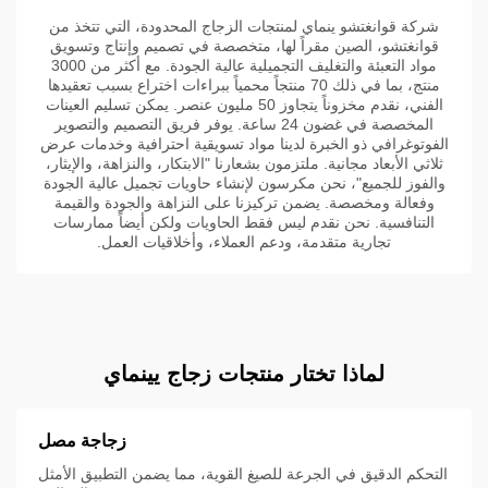
شركة قوانغتشو ينماي لمنتجات الزجاج المحدودة، التي تتخذ من
قوانغتشو، الصين مقراً لها، متخصصة في تصميم وإنتاج وتسويق
مواد التعبئة والتغليف التجميلية عالية الجودة. مع أكثر من 3000
منتج، بما في ذلك 70 منتجاً محمياً ببراءات اختراع بسبب تعقيدها
الفني، نقدم مخزوناً يتجاوز 50 مليون عنصر. يمكن تسليم العينات
المخصصة في غضون 24 ساعة. يوفر فريق التصميم والتصوير
الفوتوغرافي ذو الخبرة لدينا مواد تسويقية احترافية وخدمات عرض
ثلاثي الأبعاد مجانية. ملتزمون بشعارنا "الابتكار، والنزاهة، والإيثار،
والفوز للجميع"، نحن مكرسون لإنشاء حاويات تجميل عالية الجودة
وفعالة ومخصصة. يضمن تركيزنا على النزاهة والجودة والقيمة
التنافسية. نحن نقدم ليس فقط الحاويات ولكن أيضاً ممارسات
تجارية متقدمة، ودعم العملاء، وأخلاقيات العمل.
لماذا تختار منتجات زجاج يينماي
زجاجة مصل
التحكم الدقيق في الجرعة للصيغ القوية، مما يضمن التطبيق الأمثل