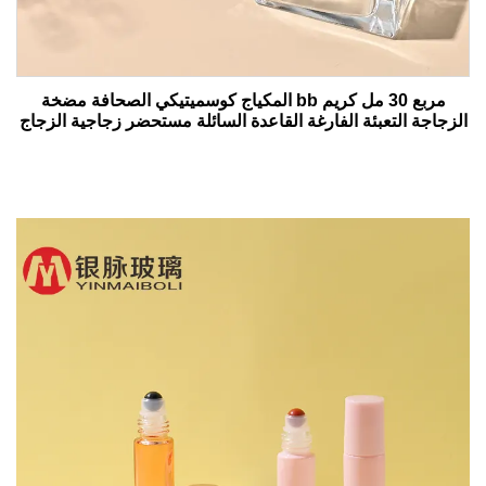
مربع 30 مل كريم bb المكياج كوسميتيكي الصحافة مضخة
الزجاجة التعبئة الفارغة القاعدة السائلة مستحضر زجاجية الزجاج