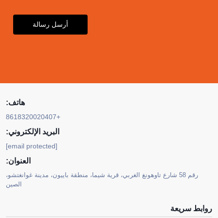
أرسل رسالة
هاتف:
+8618320020407
البريد الإلكتروني:
[email protected]
العنوان:
رقم 58 شارع تاوهونغ الغربي، قرية شيما، منطقة باييون، مدينة غوانغتشو،
الصين
روابط سريعة