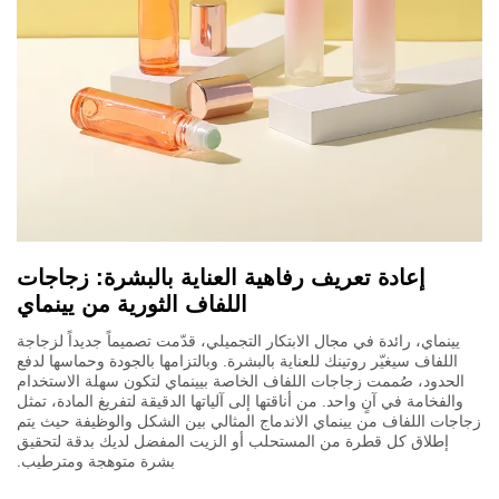
إعادة تعريف رفاهية العناية بالبشرة: زجاجات
اللفاف الثورية من يينماي
يينماي، رائدة في مجال الابتكار التجميلي، قدّمت تصميماً جديداً لزجاجة
اللفاف سيغيّر روتينك للعناية بالبشرة. وبالتزامها بالجودة وحماسها لدفع
الحدود، صُممت زجاجات اللفاف الخاصة بيينماي لتكون سهلة الاستخدام
والفخامة في آنٍ واحد. من أناقتها إلى آلياتها الدقيقة لتفريغ المادة، تمثل
زجاجات اللفاف من يينماي الاندماج المثالي بين الشكل والوظيفة حيث يتم
إطلاق كل قطرة من المستحلب أو الزيت المفضل لديك بدقة لتحقيق
بشرة متوهجة ومترطيب.