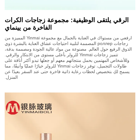
الرقي يلتقى الوظيفية: مجموعة زجاجات الكرات
الفاخرة من يينماي
ارفعي من مستواك في العناية بالجمال مع مجموعة Yinmai المميزة من
زجاجات роллер المصممة لتلبية احتياجات عشاق العناية بالبشرة ذوي
الذوق الرفيع حول العالم. مصنوعة من مواد عالية الجودة ومصممة بدقة،
تتميز زجاجات Yinmai للرولر بأعلى مستوى من الابتكار والرقي.
وللأشخاص المهتمين بحمل منتجاتهم معهم أو جعلها تبدو أكثر أناقة على
طاولات التجميل، توفر زجاجات Yinmai للرولر خيارًا عمليًا وأنيقًا، مما
يسمح لكِ بتخصيص لحظات رعاية ذاتية فاخرة حتى عند السفر بعيدًا عن
المنزل.