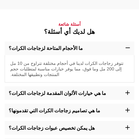
أسئلة شائعة
هل لديك أي أسئلة؟
ما الأحجام المتاحة لزجاجات الكرات؟
تتوفر زجاجات الكرات لدينا في أحجام مختلفة تتراوح من 10 مل
إلى 200 مل وما فوق، مما يوفر خيارات مناسبة لمتطلبات حجم
المنتجات وتطبيقها المختلفة.
ما هي خيارات الألوان المقدمة لزجاجات الكرات؟
اختر من مجموعة ألوان تشمل البرونزي، الشفاف، الذهبي، الأخضر
وغيرهم لتناسب أسلوب علامتك التجارية وتفضيلات التغليف الخاصة
ما هي تصاميم زجاجات الكرات التي تقدمونها؟
بزجاجات الكرات.
نقدم زجاجات لفافة بتصاميم مختلفة مثل الدائرية، المربعة، الطويلة،
القصيرة، ذات الكتف المسطح، وغيرها، مما يضمن المرونة لتلبية متطلبات
هل يمكن تخصيص عبوات زجاجات الكرات؟
الصياغة والعلامة التجارية المتنوعة.
نعم، نقدم خيارات تخصيص لتعبئة الزجاجات اللفافة، مما يتيح لك تعديل