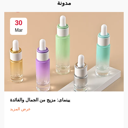
مدونة
30
Mar
يينماى: مزيج من الجمال والفائدة
عرض المزيد